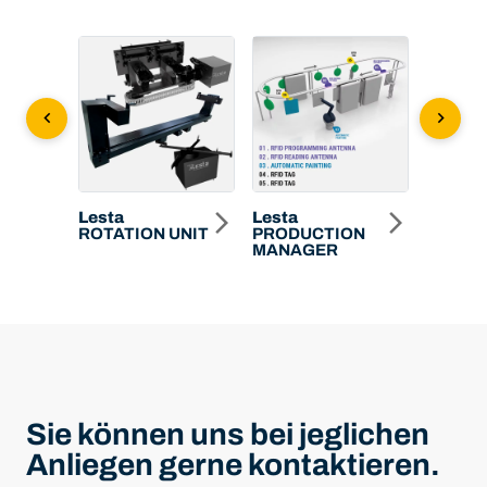
chevron_left
chevron_right
CH
Lesta
Lesta
Lesta
L
arrow_forward_ios
arrow_forward_ios
arrow_forward_ios
ROTATION UNIT
PRODUCTION
MV A6
MANAGER
Sie können uns bei jeglichen
Anliegen gerne kontaktieren.